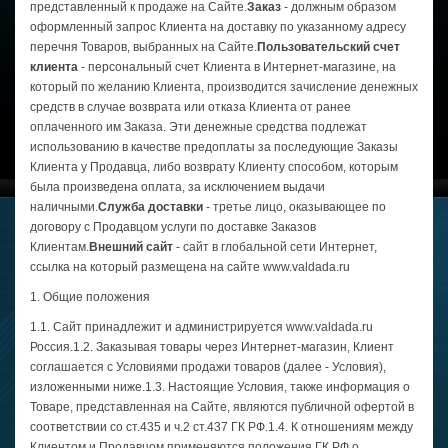
представленный к продаже на Сайте.
Заказ
- должным образом
оформленный запрос Клиента на доставку по указанному адресу
перечня Товаров, выбранных на Сайте.
Пользовательский счет
клиента
- персональный счет Клиента в Интернет-магазине, на
который по желанию Клиента, производится зачисление денежных
средств в случае возврата или отказа Клиента от ранее
оплаченного им Заказа. Эти денежные средства подлежат
использованию в качестве предоплаты за последующие Заказы
Клиента у Продавца, либо возврату Клиенту способом, которым
была произведена оплата, за исключением выдачи
наличными.
Служба доставки
- третье лицо, оказывающее по
договору с Продавцом услуги по доставке Заказов
Клиентам.
Внешний сайт
- сайт в глобальной сети Интернет,
ссылка на который размещена на сайте www.valdada.ru
1. Общие положения
1.1. Сайт принадлежит и администрируется www.valdada.ru
Россия.1.2. Заказывая товары через Интернет-магазин, Клиент
соглашается с Условиями продажи товаров (далее - Условия),
изложенными ниже.1.3. Настоящие Условия, также информация о
Товаре, представленная на Сайте, являются публичной офертой в
соответствии со ст.435 и ч.2 ст.437 ГК РФ.1.4. К отношениям между
Клиентом и Продавцом применяются положения ГК РФ о