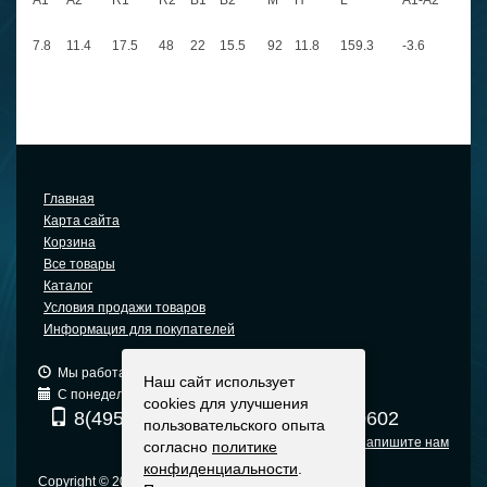
A1
A2
R1
R2
B1
B2
M
H
L
A1-A2
7.8
11.4
17.5
48
22
15.5
92
11.8
159.3
-3.6
Главная
Карта сайта
Корзина
Все товары
Каталог
Условия продажи товаров
Информация для покупателей
Мы работаем: 9:00 — 19:00 (МСК)
Наш сайт использует
С понедельника по пятницу
cookies для улучшения
8(495) 740-6680
8(903) 540-0602
пользовательского опыта
Напишите нам
согласно
политике
конфиденциальности
.
Copyright © 2005-2015 Москва +7 495 740-66-80