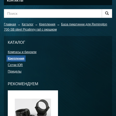
КОНТАКТЫ
Главная
→
Каталог
→
Крепления
→
База пикатинни для Remington
700-SB steel Picatinny rail с окошком
КАТАЛОГ
Компасы и бинокли
Крепления
Сетки IOR
Прицелы
РЕКОМЕНДУЕМ