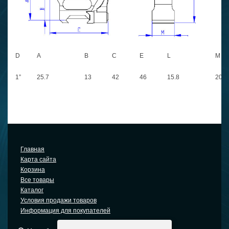
D
A
B
C
E
L
M
1”
25.7
13
42
46
15.8
20
Главная
Карта сайта
Корзина
Все товары
Каталог
Условия продажи товаров
Информация для покупателей