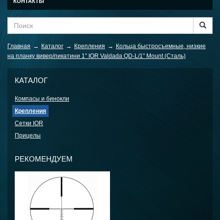
КОНТАКТЫ
Главная
→
Каталог
→
Крепления
→
Кольца быстросъемные, низкие
на планку вивер/пикатини 1” IOR Valdada QD-L/1” Mount (Сталь)
КАТАЛОГ
Компасы и бинокли
Крепления
Сетки IOR
Прицелы
РЕКОМЕНДУЕМ