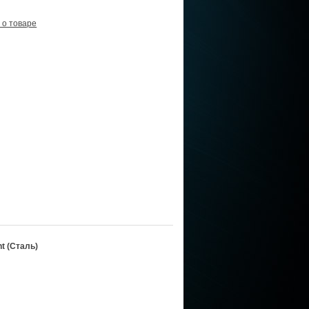
 о товаре
nt (Сталь)