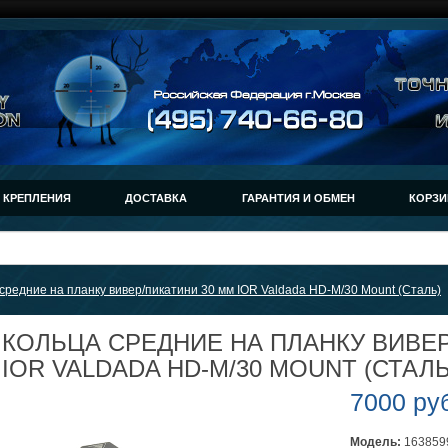
КРЕПЛЕНИЯ
ДОСТАВКА
ГАРАНТИЯ И ОБМЕН
КОРЗИ
средние на планку вивер/пикатини 30 мм IOR Valdada HD-M/30 Mount (Сталь)
КОЛЬЦА СРЕДНИЕ НА ПЛАНКУ ВИВЕР
IOR VALDADA HD-M/30 MOUNT (СТАЛЬ
7000 ру
Модель:
163859