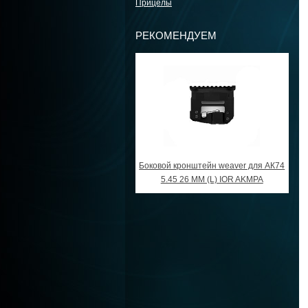
Прицелы
РЕКОМЕНДУЕМ
Боковой кронштейн weaver для АК74
5.45 26 ММ (L) IOR AKMPA