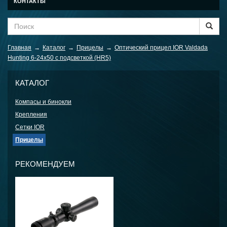
КОНТАКТЫ
Главная
→
Каталог
→
Прицелы
→
Оптический прицел IOR Valdada
Hunting 6-24x50 с подсветкой (HR5)
КАТАЛОГ
Компасы и бинокли
Крепления
Сетки IOR
Прицелы
РЕКОМЕНДУЕМ