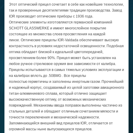
Этот оптический прицел сочетает в себе как новейшие технологии,
так и проверенные десятилетиями традиции производства. Завод
IOR производит оптические приборы с 1936 года.
Оптические элементы изготовляются германской компанией
SCHOTT GLASSWERKE и имеют многослойное покрытие
состоящее из множества слоев просветления на каждой
линзе. Оптические прицелы IOR-Valdada обеспечивают высокую
контрастность в условиях недостаточной освещенности. Подобная
оптика обладает близкой к идеальной цветопередачей,
просветлением более 90%. Прицел может быть установлен на
любое ручное стрелковое оружия вне зависимости от калибра.
Прицелы испытываются в самых тяжелых условиях эксплуатации и
на калибрах вплоть до .50BMG . Все прицелы
полностью герметичны и заполнены инертным газом. Прочнейший
и надежный корпус, создаваемый из целой заготовки авиационного
титан-алюминиевого сплава, который отлично защищает
высококачественную оптику, от возможных механических
повреждений. Механизмы ввода поправок выполнены частично из
стальных деталей и обладают отличным сочетанием мягкости и
точности переключения и механической надежности.
Запоминающийся внешний вид прицелов IOR, отличается от
огромной массы ныне выпускающихся прицелов.