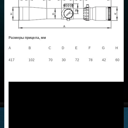
Размеры прицела, мм
A
B
C
D
E
F
G
H
417
102
70
30
72
78
42
60