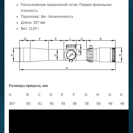
Расположение прицельной сетки: Первая фокальная
плоскость
Параллакс: 8м - бесконечность
Длина: 367 мм
Вес: 1120 г
Размеры прицела, мм
A
B
C
D
E
F
G
H
G
K
367
85
61
40
45
90
38
56
48
46