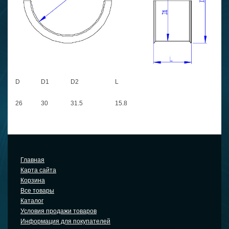
D
D1
D2
L
26
30
31.5
15.8
Главная
Карта сайта
Корзина
Все товары
Каталог
Условия продажи товаров
Информация для покупателей